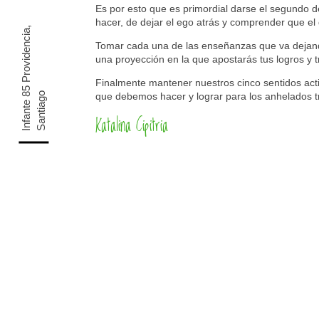
Es por esto que es primordial darse el segundo 
hacer, de dejar el ego atrás y comprender que el
I
n
f
a
n
t
e
5
P
r
o
v
i
d
e
n
c
i
a
,
S
a
n
t
i
a
g
Tomar cada una de las enseñanzas que va dejando
una proyección en la que apostarás tus logros y t
Finalmente mantener nuestros cinco sentidos acti
8
o
que debemos hacer y lograr para los anhelados tr
Katalina Cipitria