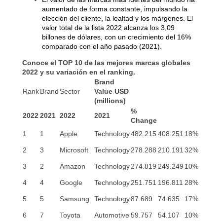
aumentado de forma constante, impulsando la
elección del cliente, la lealtad y los márgenes. El
valor total de la lista 2022 alcanza los 3,09
billones de dólares, con un crecimiento del 16%
comparado con el año pasado (2021).
Conoce el TOP 10 de las mejores marcas globales
2022 y su variación en el ranking.
Brand
Rank
Brand
Sector
Value USD
(millions)
%
2022
2021
2022
2021
Change
1
1
Apple
Technology
482.215
408.251
18%
2
3
Microsoft
Technology
278.288
210.191
32%
3
2
Amazon
Technology
274.819
249.249
10%
4
4
Google
Technology
251.751
196.811
28%
5
5
Samsung
Technology
87.689
74.635
17%
6
7
Toyota
Automotive
59.757
54.107
10%