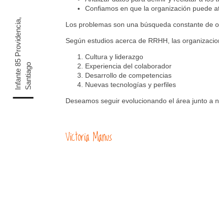
Confiamos en que la organización puede atra
I
n
f
a
n
t
e
5
P
r
o
v
i
d
e
n
c
i
a
,
S
a
n
t
i
a
g
Los problemas son una búsqueda constante de opor
Según estudios acerca de RRHH, las organizacion
Cultura y liderazgo
8
o
Experiencia del colaborador
Desarrollo de competencias
Nuevas tecnologías y perfiles
Deseamos seguir evolucionando el área junto a n
Victoria Manus