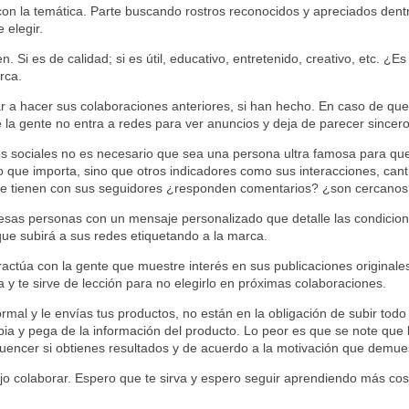
con la temática. Parte buscando rostros reconocidos y apreciados dent
 elegir.
n. Si es de calidad; si es útil, educativo, entretenido, creativo, etc. 
rca.
r a hacer sus colaboraciones anteriores, si han hecho. En caso de qu
 la gente no entra a redes para ver anuncios y deja de parecer sincero
 sociales no es necesario que sea una persona ultra famosa para que
lo que importa, sino que otros indicadores como sus interacciones, can
que tienen con sus seguidores ¿responden comentarios? ¿son cercanos
esas personas con un mensaje personalizado que detalle las condicione
 que subirá a sus redes etiquetando a la marca.
actúa con la gente que muestre interés en sus publicaciones originales.
 y te sirve de lección para no elegirlo en próximas colaboraciones.
rmal y le envías tus productos, no están en la obligación de subir tod
a y pega de la información del producto. Lo peor es que se note que l
luencer si obtienes resultados y de acuerdo a la motivación que demues
elijo colaborar. Espero que te sirva y espero seguir aprendiendo más c