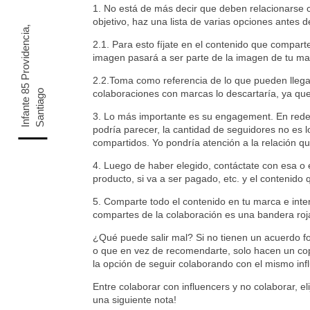
1. No está de más decir que deben relacionarse 
objetivo, haz una lista de varias opciones antes de
I
n
f
a
n
t
e
5
P
r
o
v
i
d
e
n
c
i
a
,
S
a
n
t
i
a
g
2.1. Para esto fíjate en el contenido que comparte
imagen pasará a ser parte de la imagen de tu ma
2.2.Toma como referencia de lo que pueden llega
8
o
colaboraciones con marcas lo descartaría, ya que
3. Lo más importante es su engagement. En redes
podría parecer, la cantidad de seguidores no es 
compartidos. Yo pondría atención a la relación 
4. Luego de haber elegido, contáctate con esa o 
producto, si va a ser pagado, etc. y el contenido
5. Comparte todo el contenido en tu marca e inter
compartes de la colaboración es una bandera roja
¿Qué puede salir mal? Si no tienen un acuerdo fo
o que en vez de recomendarte, solo hacen un copi
la opción de seguir colaborando con el mismo inf
Entre colaborar con influencers y no colaborar, 
una siguiente nota!