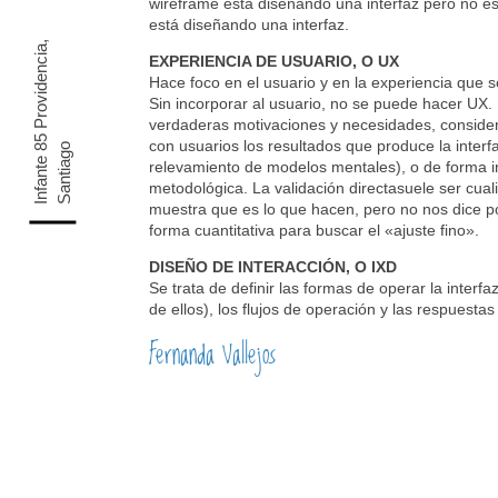
wireframe está diseñando una interfaz pero no est
está diseñando una interfaz.
I
n
f
a
n
t
e
5
P
r
o
v
i
d
e
n
c
i
a
,
S
a
n
t
i
a
g
EXPERIENCIA DE USUARIO, O UX
Hace foco en el usuario y en la experiencia que s
Sin incorporar al usuario, no se puede hacer UX. 
verdaderas motivaciones y necesidades, considera
con usuarios los resultados que produce la interf
8
o
relevamiento de modelos mentales), o de forma ind
metodológica. La validación directasuele ser cual
muestra que es lo que hacen, pero no nos dice po
forma cuantitativa para buscar el «ajuste fino».
DISEÑO DE INTERACCIÓN, O IXD
Se trata de definir las formas de operar la inter
de ellos), los flujos de operación y las respuestas 
Fernanda Vallejos