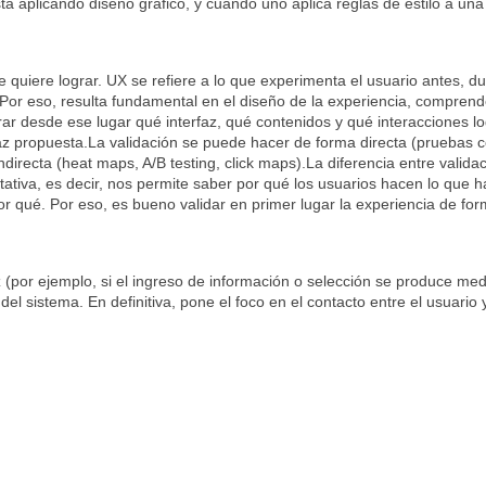
á aplicando diseño gráfico, y cuando uno aplica reglas de estilo a una 
e quiere lograr. UX se refiere a lo que experimenta el usuario antes, du
Por eso, resulta fundamental en el diseño de la experiencia, comprende
r desde ese lugar qué interfaz, qué contenidos y qué interacciones log
az propuesta.La validación se puede hacer de forma directa (pruebas con
irecta (heat maps, A/B testing, click maps).La diferencia entre validac
itativa, es decir, nos permite saber por qué los usuarios hacen lo que h
r qué. Por eso, es bueno validar en primer lugar la experiencia de for
faz (por ejemplo, si el ingreso de información o selección se produce m
del sistema. En definitiva, pone el foco en el contacto entre el usuario y