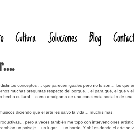
to
Cultura
Soluciones
Blog
Contac
ar….
 distintos conceptos … que parecen iguales pero no lo son… los que 
ernos muchas preguntas respecto del porque… el para qué, el qué y e
hecho cultural… como amalgama de una conciencia social o de una 
músicos diciendo que el arte les salvo la vida… muchísimas.
productivas… pero a veces también me topo con intervenciones artíst
ambian un paisaje… un lugar … un barrio. Y ahí es donde el arte se vue